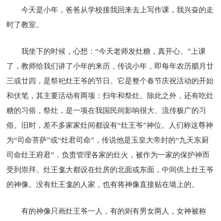
今天是小年，爸爸从学校接我回来去上写作课，我兴奋的走
时了教室。
我坐下的时候，心想：“今天老师发灶糖，真开心。”上课
了，教师给我们讲了小年的来历，传说小年，即每年农历腊月廿
三或廿四，是祭祀灶王爷的节日。它是整个春节庆祝活动的开始
和伏笔，其主要活动有两项：扫年和祭灶。除此之外，还有吃灶
糖的习俗，祭灶，是一项在我国民间影响很大、流传极广的习
俗。旧时，差不多家家灶间都设有“灶王爷”神位。人们称这尊神
为“司命菩萨”或“灶君司命”，传说他是玉皇大帝封的“九天东厨
司命灶王府君”，负责管理各家的灶火，被作为一家的保护神而
受到崇拜。灶王龛大都设在灶房的北面或东面，中间供上灶王爷
的神像。没有灶王龛的人家，也有将神像直接贴在墙上的。
有的神像只画灶王爷一人，有的则有男女两人，女神被称