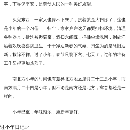
事，下界保平安，是劳动人民的一种美好愿望。
买完东西，一家人也停不下来了，接着就是大扫除了，这也
是小年的一个习俗——扫尘，家家户户这天都要打扫环境，清理
各种器具，拆洗被褥窗帘，酒扫六阁院，掸拂尘垢蛛网，到处洋
溢着欢欢喜喜搞卫生，干干净迎新春的气氛。扫尘为的是除旧迎
新，拨除不祥。过了小年，春节只剩下六、七天了，过年的准备
工作显得更加热烈了。
南北方小年的时间也有差异北方地区腊月二十三是小年，而
南方腊月二十四是小年，但不论是南方还是北方，寓意都还是一
样的。
小年已至，年味渐浓，愿新年更好。
过小年日记14