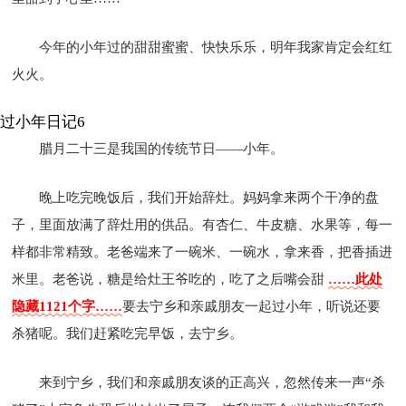
今年的小年过的甜甜蜜蜜、快快乐乐，明年我家肯定会红红
火火。
过小年日记6
腊月二十三是我国的传统节日——小年。
晚上吃完晚饭后，我们开始辞灶。妈妈拿来两个干净的盘
子，里面放满了辞灶用的供品。有杏仁、牛皮糖、水果等，每一
样都非常精致。老爸端来了一碗米、一碗水，拿来香，把香插进
米里。老爸说，糖是给灶王爷吃的，吃了之后嘴会甜
……此处
隐藏1121个字……
要去宁乡和亲戚朋友一起过小年，听说还要
杀猪呢。我们赶紧吃完早饭，去宁乡。
来到宁乡，我们和亲戚朋友谈的正高兴，忽然传来一声“杀