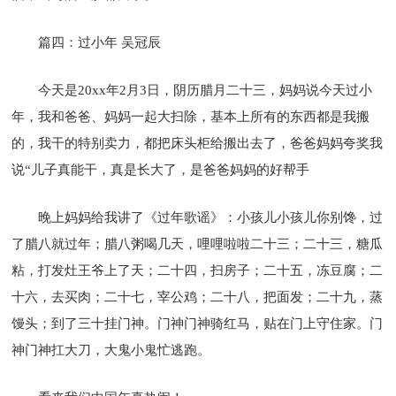
篇四：过小年 吴冠辰
今天是20xx年2月3日，阴历腊月二十三，妈妈说今天过小
年，我和爸爸、妈妈一起大扫除，基本上所有的东西都是我搬
的，我干的特别卖力，都把床头柜给搬出去了，爸爸妈妈夸奖我
说“儿子真能干，真是长大了，是爸爸妈妈的好帮手
晚上妈妈给我讲了《过年歌谣》：小孩儿小孩儿你别馋，过
了腊八就过年；腊八粥喝几天，哩哩啦啦二十三；二十三，糖瓜
粘，打发灶王爷上了天；二十四，扫房子；二十五，冻豆腐；二
十六，去买肉；二十七，宰公鸡；二十八，把面发；二十九，蒸
馒头；到了三十挂门神。门神门神骑红马，贴在门上守住家。门
神门神扛大刀，大鬼小鬼忙逃跑。