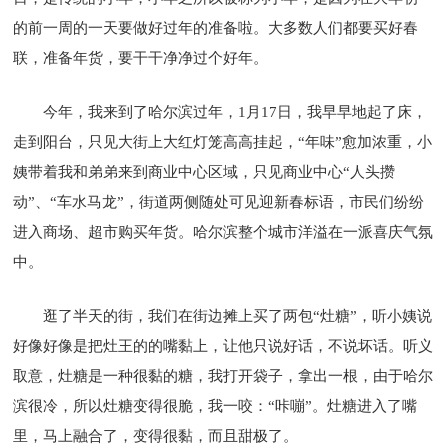
的前一周的一天要做好过年的准备啦。大多数人们都要买好春
联，准备年货，要干干净净过个好年。
今年，我来到了哈尔滨过年，1月17日，我早早地起了床，
走到阳台，只见大街上大红灯笼高高挂起，“年味”愈加浓重，小
姨带着我和弟弟来到商业中心区域，只见商业中心“人头攒
动”、“车水马龙”，街道两侧随处可见迎新春标语，市民们纷纷
进入商场、超市购买年货。哈尔滨整个城市洋溢在一派喜庆气氛
中。
逛了半天的街，我们在街边摊上买了两包“灶糖”，听小姨说
好像好像是把灶王的的嘴黏上，让他只说好话，不说坏话。听义
取意，灶糖是一种很黏的糖，我打开袋子，拿出一根，由于哈尔
滨很冷，所以灶糖变得很脆，我一咬：“咔嘣”。灶糖进入了嘴
里，马上融合了，变得很黏，而且甜极了。