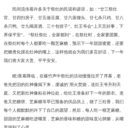
民间流传着许多关于祭灶的民谣和谚语，如：“廿三祭灶
官、廿四扫房子、廿五做豆腐、廿六蒸馒头、廿七杀只鸡、廿八
杀只鸭、廿九喝喜酒、三十包饺子”。灶王爷会“上天言好事，下
界保平安”。 “祭灶祭灶，全家都到”，在祭灶时，全家要团聚。
在祭灶时每个人都要吃一颗芝麻糖，预示下一年甜甜蜜蜜，还要
把糖煮化摸在灶神的嘴上，这样他就会为我们多言好话，下一年
我们将大富大贵、平平安安。
瞧!夜幕降临，在爆竹声中祭灶的活动慢慢拉开了序幕，老
爸先把旧的灶神像揭下来，虔诚的`用火焚烧，送灶王爷升到天
庭。又把新灶神像粘在神位处，给灶王准备好下一年的新衣。老
爸又把糖饼、芝麻糖等早已预备的供品供上，烧了三柱香，我们
每个人都默默的许下了自己的愿望，然后，每人吃一根芝麻糖。
甜甜的芝麻糖吃进嘴里，芝麻的香味和糖的甜味直沁肺腑，从嘴
里甜到了心里……