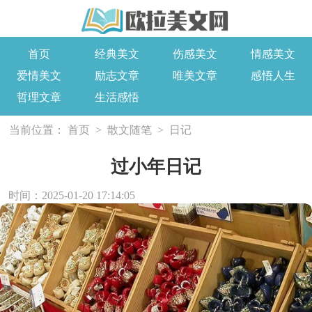
首页
经典美文
伤感美文
情感美文
爱情美文
励志文章
唯美文章
感悟人生
哲理文章
生活感悟
当前位置：
首页
>
散文随笔
>
日记
过小年日记
时间：2025-01-20 17:14:05