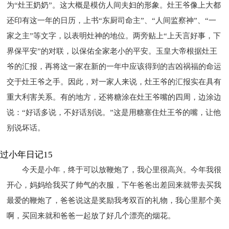
为“灶王奶奶”。这大概是模仿人间夫妇的形象。灶王爷像上大都
还印有这一年的日历，上书“东厨司命主”、“人间监察神”、“一
家之主”等文字，以表明灶神的地位。两旁贴上“上天言好事，下
界保平安”的对联，以保佑全家老小的平安。玉皇大帝根据灶王
爷的汇报，再将这一家在新的一年中应该得到的吉凶祸福的命运
交于灶王爷之手。因此，对一家人来说，灶王爷的汇报实在具有
重大利害关系。有的地方，还将糖涂在灶王爷嘴的四周，边涂边
说：“好话多说，不好话别说。”这是用糖塞住灶王爷的嘴，让他
别说坏话。
过小年日记15
今天是小年，终于可以放鞭炮了，我心里很高兴。今年我很
开心，妈妈给我买了帅气的衣服，下午爸爸出差回来就带去买我
最爱的鞭炮了，爸爸说这是奖励我考双百的礼物，我心里那个美
啊，买回来就和爸爸一起放了好几个漂亮的烟花。