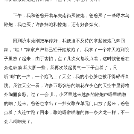
下午，我和爸爸开着车去南街买鞭炮，爸爸买了一些啄木鸟
鞭炮，我也买了许多摔炮和擦炮，还有好多烟火。
回到济水苑刚把车停好，我便迫不及待的拿起鞭炮飞奔回
家，“哇！”家家户户都已经开始放炮了。我拿了一个冲天炮到院
子里放了起来，由于害怕，点了几次火都没点着，这时候爸爸在
旁边鼓励 我大胆一些，我再次鼓起勇气一下子点着了，只
听“嘭”的一声，一个炮飞上了天空，我的小心脏也被吓得砰砰直
跳。我往天空一看，许多五彩缤纷的烟花在夜色的天空中显得格
外绚丽多彩。过了一会 儿，小区里越来越多的鞭炮声噼里啪啦
的响了起来。爸爸也拿出了一挂火鞭在单元门口放了起来，爸爸
点着了火连忙跑了回来，鞭炮噼噼啪啪的像一条火龙一样，不一
会儿就响完了。