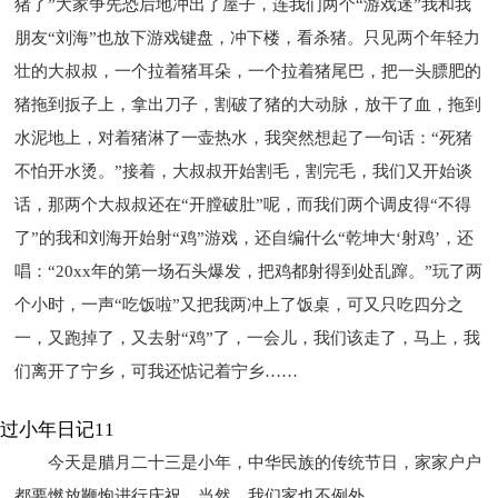
猪了”大家争先恐后地冲出了屋子，连我们两个“游戏迷”我和我
朋友“刘海”也放下游戏键盘，冲下楼，看杀猪。只见两个年轻力
壮的大叔叔，一个拉着猪耳朵，一个拉着猪尾巴，把一头膘肥的
猪拖到扳子上，拿出刀子，割破了猪的大动脉，放干了血，拖到
水泥地上，对着猪淋了一壶热水，我突然想起了一句话：“死猪
不怕开水烫。”接着，大叔叔开始割毛，割完毛，我们又开始谈
话，那两个大叔叔还在“开膛破肚”呢，而我们两个调皮得“不得
了”的我和刘海开始射“鸡”游戏，还自编什么“乾坤大‘射鸡’，还
唱：“20xx年的第一场石头爆发，把鸡都射得到处乱蹿。”玩了两
个小时，一声“吃饭啦”又把我两冲上了饭桌，可又只吃四分之
一，又跑掉了，又去射“鸡”了，一会儿，我们该走了，马上，我
们离开了宁乡，可我还惦记着宁乡……
过小年日记11
今天是腊月二十三是小年，中华民族的传统节日，家家户户
都要燃放鞭炮进行庆祝，当然，我们家也不例外。