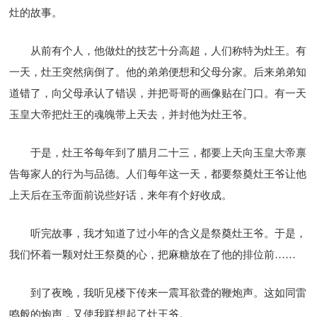
灶的故事。
从前有个人，他做灶的技艺十分高超，人们称特为灶王。有
一天，灶王突然病倒了。他的弟弟便想和父母分家。后来弟弟知
道错了，向父母承认了错误，并把哥哥的画像贴在门口。有一天
玉皇大帝把灶王的魂魄带上天去，并封他为灶王爷。
于是，灶王爷每年到了腊月二十三，都要上天向玉皇大帝禀
告每家人的行为与品德。人们每年这一天，都要祭奠灶王爷让他
上天后在玉帝面前说些好话，来年有个好收成。
听完故事，我才知道了过小年的含义是祭奠灶王爷。于是，
我们怀着一颗对灶王祭奠的心，把麻糖放在了他的排位前……
到了夜晚，我听见楼下传来一震耳欲聋的鞭炮声。这如同雷
鸣般的炮声，又使我联想起了灶王爷。