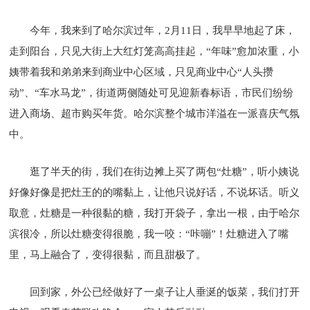
今年，我来到了哈尔滨过年，2月11日，我早早地起了床，
走到阳台，只见大街上大红灯笼高高挂起，“年味”愈加浓重，小
姨带着我和弟弟来到商业中心区域，只见商业中心“人头攒
动”、“车水马龙”，街道两侧随处可见迎新春标语，市民们纷纷
进入商场、超市购买年货。哈尔滨整个城市洋溢在一派喜庆气氛
中。
逛了半天的街，我们在街边摊上买了两包“灶糖”，听小姨说
好像好像是把灶王的的嘴黏上，让他只说好话，不说坏话。听义
取意，灶糖是一种很黏的糖，我打开袋子，拿出一根，由于哈尔
滨很冷，所以灶糖变得很脆，我一咬：“咔嘣”！灶糖进入了嘴
里，马上融合了，变得很黏，而且甜极了。
回到家，外公已经做好了一桌子让人垂涎的饭菜，我们打开