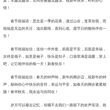
真；水越流越清，世间沧桑越流越淡。祝新年快乐，时时好心
情！
春节祝福语：思念是一季的花香，漫过山谷，笼罩你我，而
祝福是无边的关注，溢出眼睛，直到心底。愿节日的愉快伴你一
生！
春节祝福短信：送你一件外套，前面是平安，后面是幸福，
吉祥是领子，如意是袖子，快乐是扣子，口袋里满是温暖，穿上
吧，让它相伴你的每一天！新春快乐！
春节祝福短信：春天的钟声响，新年的脚步迈，祝新年的钟
声，敲响你心中快乐的音符，幸运与平安，如春天的脚步紧紧相
随！春华秋实，我永远与你同在！
岁月可以褪去记忆，却褪不去我们一路留下的欢声笑语。祝