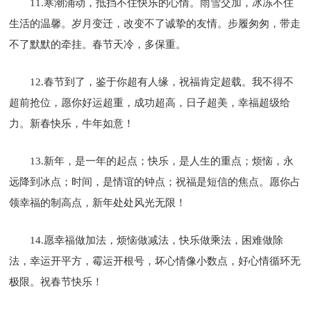
11.寒潮涌动，抵挡不住快乐的心情。雨雪交加，冰冻不住
生活的温馨。岁月变迁，改变不了诚挚的友情。步履匆匆，带走
不了默默的牵挂。春节天冷，多保重。
12.春节到了，鉴于你超有人缘，祝福肯定超载。我不得不
超前抢位，愿你好运超重，成功超高，日子超美，幸福超级给
力。新春快乐，牛年如意！
13.新年，是一年的起点；快乐，是人生的重点；烦恼，永
远降到冰点；时间，是情谊的钟点；祝福是短信的焦点。愿你占
领幸福的制高点，新年处处风光无限！
14.愿幸福做加法，烦恼做减法，快乐做乘法，困难做除
法，幸运开平方，霉运开根号，坏心情像小数点，好心情循环无
极限。祝春节快乐！