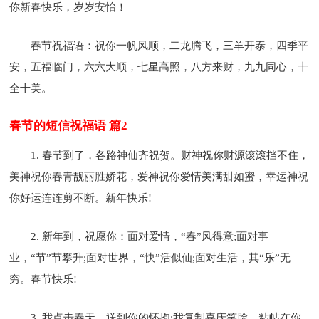
你新春快乐，岁岁安怡！
春节祝福语：祝你一帆风顺，二龙腾飞，三羊开泰，四季平
安，五福临门，六六大顺，七星高照，八方来财，九九同心，十
全十美。
春节的短信祝福语 篇2
1. 春节到了，各路神仙齐祝贺。财神祝你财源滚滚挡不住，
美神祝你春青靓丽胜娇花，爱神祝你爱情美满甜如蜜，幸运神祝
你好运连连剪不断。新年快乐!
2. 新年到，祝愿你：面对爱情，“春”风得意;面对事
业，“节”节攀升;面对世界，“快”活似仙;面对生活，其“乐”无
穷。春节快乐!
3. 我点击春天，送到你的怀抱;我复制喜庆笑脸，粘帖在你