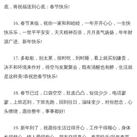
底，将祝福送到心底：春节快乐!
16. 春节来临，祝你一家和和睦睦，一年开开心心，一生快
快乐乐，一世平平安安，天天精神百倍，月月喜气扬扬，年年财
源广进。新年快乐!
17. 多歇歇，别太累，按时吃，到时睡，看上就买别嫌贵，
决不和环境来作对，得空与友聚聚会，既有清醒也有醉，生活就
是这样美!恭祝您春节快乐!
18. 春节已过，口袋空空，肚皮凸凸，短信少少，电话寥
寥，上班迟到，下班先跑，回到往日，滋味变少，对你想念，心
头缭绕，愿你整年，事事都好!
19. 新年到了，祝愿你生活过得开心，工作干得顺心，身体
长得舒心，情人爱得痴心，朋友交得真心。春节快乐!鼠年春节