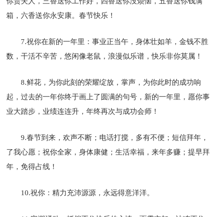
你贵夫人，三香送你工作好，四香送你没烦恼，五香送你钱满
箱，六香送你永安康。春节快乐！
7.祝你在新的一年里：事业正当午，身体壮如羊，金钱不胜
数，干活不辛苦，悠闲像老鼠，浪漫似乐谱，快乐非你莫属！
8.鲜花，为你此刻的荣耀绽放，掌声，为你此时的成功响
起，过去的一年你终于画上了圆满的句号，新的一年里，愿你事
业大踏步，业绩连连升，年终再次与成功会师！
9.春节到来，欢声不断；电话打搅，多有不便；短信拜年，
了我心愿；祝你全家，身体康健；生活幸福，来年多赚；提早拜
年，免得占线！
10.祝你：精力充沛源源，永远得意洋洋。