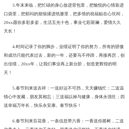
3.年末来临，把忙碌的身心放进背包里，把愉悦的心情装进
口袋里，把郁闷的烦恼揉进纸篓里，把多情的祝福贴在心坎间，
20xx愿你多彩多姿，生活五光十色，事业七彩斑斓，爱情久久
天长！
4.时间记录了你的脚步，业绩证明了你的努力，所有的骄傲
和成功只能代表过去，新的一年，还要马不停蹄，再接再厉，创
出佳绩，20xx年，让我们事业再上新台阶，创造更辉煌的明
天！
5.春节到来送吉祥：一送好运不可挡，天天赚钱忙；二送温
情心中发藏，朋友莫相忘；三送福以禄与健康，身体永强壮；四
送幸福万年长，快乐永安康。春节快乐！
6.春节到来百花香，一条信息带六香：一香送你摇树，二送