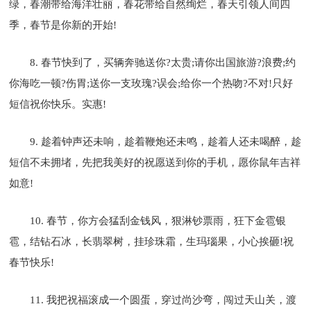
绿，春潮带给海洋壮丽，春花带给自然绚烂，春天引领人间四
季，春节是你新的开始!
8. 春节快到了，买辆奔驰送你?太贵;请你出国旅游?浪费;约
你海吃一顿?伤胃;送你一支玫瑰?误会;给你一个热吻?不对!只好
短信祝你快乐。实惠!
9. 趁着钟声还未响，趁着鞭炮还未鸣，趁着人还未喝醉，趁
短信不未拥堵，先把我美好的祝愿送到你的手机，愿你鼠年吉祥
如意!
10. 春节，你方会猛刮金钱风，狠淋钞票雨，狂下金雹银
雹，结钻石冰，长翡翠树，挂珍珠霜，生玛瑙果，小心挨砸!祝
春节快乐!
11. 我把祝福滚成一个圆蛋，穿过尚沙弯，闯过天山关，渡