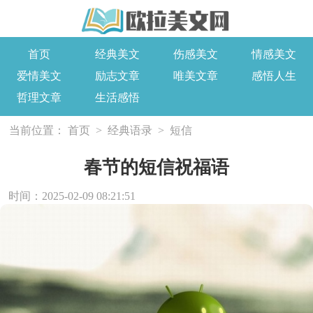
首页
经典美文
伤感美文
情感美文
爱情美文
励志文章
唯美文章
感悟人生
哲理文章
生活感悟
当前位置：
首页
>
经典语录
>
短信
春节的短信祝福语
时间：2025-02-09 08:21:51