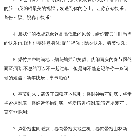
的脸上;我编辑最美的祝福，发送到你的心上。让你存储快乐，
备份幸福。祝春节快乐!
4. 愿我们的祝福就像这高高低低的风铃，给你带去叮叮当当
的快乐!忙碌时也要注意身体!提前祝你：除夕快乐、春节快乐!
5. 爆竹声声响满地，烟花灿烂印笑颜。热闹喜庆的春节飘然
而至;可以不总结可以不一起过年，但是却不能忘记给你一条问
候的短信：新年快乐，事事顺心!
6. 春节到来，请遵守四项基本原则：将财神看守到底，将幸
福紧握到底，将好运怀抱到底、将爱情进行到底!请严格遵守，
直至**胜利!
7. 风带给世间暖意，春意带给大地生机，春雨带给山林新