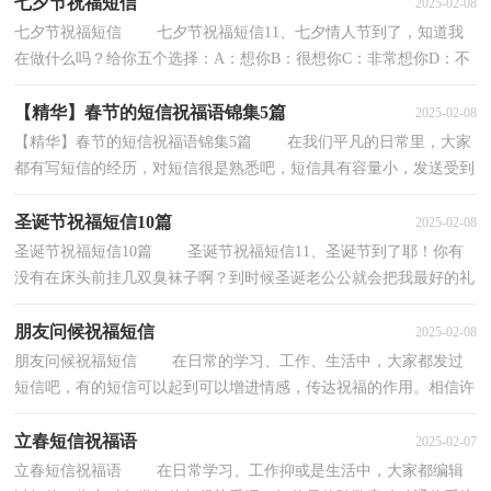
七夕节祝福短信
2025-02-08
七夕节祝福短信 七夕节祝福短信11、七夕情人节到了，知道我
在做什么吗？给你五个选择：A：想你B：很想你C：非常想你D：不
想你不行E：以上皆是！2、在没有遇到你以前，我从不知道思念的
感...
【精华】春节的短信祝福语锦集5篇
2025-02-08
【精华】春节的短信祝福语锦集5篇 在我们平凡的日常里，大家
都有写短信的经历，对短信很是熟悉吧，短信具有容量小，发送受到
限制的特点。怎样才能编辑出有新意的短信呢？下面...
圣诞节祝福短信10篇
2025-02-08
圣诞节祝福短信10篇 圣诞节祝福短信11、圣诞节到了耶！你有
没有在床头前挂几双臭袜子啊？到时候圣诞老公公就会把我最好的礼
物丢进去的哦！圣诞节快乐！2 、让冬风带去我的思...
朋友问候祝福短信
2025-02-08
朋友问候祝福短信 在日常的学习、工作、生活中，大家都发过
短信吧，有的短信可以起到可以增进情感，传达祝福的作用。相信许
多人都想找到可供参考的短信模板吧。以下是小编...
立春短信祝福语
2025-02-07
立春短信祝福语 在日常学习、工作抑或是生活中，大家都编辑