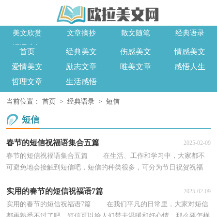
美文欣赏
文章摘抄
散文随笔
经典语录
词语造句
首页
经典美文
伤感美文
情感美文
爱情美文
励志文章
唯美文章
感悟人生
哲理文章
生活感悟
当前位置：
首页
>
经典语录
>
短信
短信
春节的短信祝福语集合五篇
2025-02-09
春节的短信祝福语集合五篇 在生活、工作和学习中，大家都不
可避免地会接触到短信吧，短信的种类很多，可分为节日祝贺祝福
类、重大事件类、表达思念等情感、商务交往、娱乐...
实用的春节的短信祝福语7篇
2025-02-09
实用的春节的短信祝福语7篇 在我们平凡的日常里，大家对短信
都再熟悉不过了吧，短信可以给人们带去温暖和好心情。那么要怎样