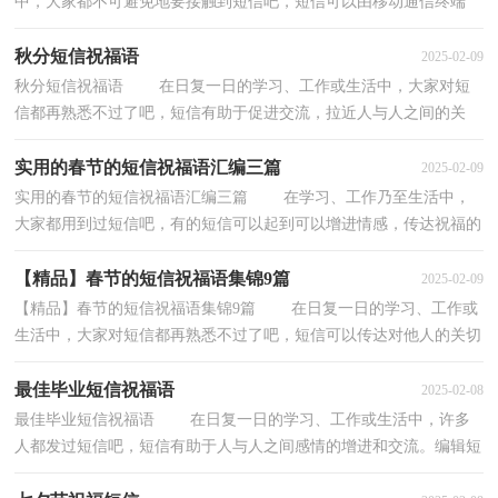
中，大家都不可避免地要接触到短信吧，短信可以由移动通信终端
(手机)始发，也可由移动网络运营商的短信平台服务器...
秋分短信祝福语
2025-02-09
秋分短信祝福语 在日复一日的学习、工作或生活中，大家对短
信都再熟悉不过了吧，短信有助于促进交流，拉近人与人之间的关
系。怎么编辑短信才能避免踩雷呢？下面是小编为大家...
实用的春节的短信祝福语汇编三篇
2025-02-09
实用的春节的短信祝福语汇编三篇 在学习、工作乃至生活中，
大家都用到过短信吧，有的短信可以起到可以增进情感，传达祝福的
作用。相信编辑短信是一个让许多人都头痛的问题...
【精品】春节的短信祝福语集锦9篇
2025-02-09
【精品】春节的短信祝福语集锦9篇 在日复一日的学习、工作或
生活中，大家对短信都再熟悉不过了吧，短信可以传达对他人的关切
和问候。那什么样的短信才是好的短信呢？以下...
最佳毕业短信祝福语
2025-02-08
最佳毕业短信祝福语 在日复一日的学习、工作或生活中，许多
人都发过短信吧，短信有助于人与人之间感情的增进和交流。编辑短
信时要注意的事项有很多，你都知道吗？以下是小编...